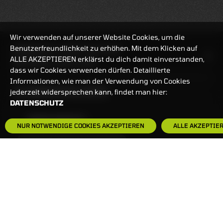
Wir verwenden auf unserer Website Cookies, um die
Benutzerfreundlichkeit zu erhöhen. Mit dem Klicken auf
HANDELSZEIT
MO-FR: 7:30-23 UHR
ALLE AKZEPTIEREN erklärst du dich damit einverstanden,
ZERTIFIKATE
8:00-22 UHR
dass wir Cookies verwenden dürfen. Detaillierte
Informationen, wie man der Verwendung von Cookies
BANKEINSTELLUNGEN
jederzeit widersprechen kann, findet man hier:
DATENSCHUTZ
HÄUFIG GESUCHT:
NUR NOTWENDIGE COOKIES AKZEPTIEREN
ALLE AKZEPTIE
ZERTIFIKATE-FINDER
FAQS
NEWSLETTER