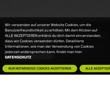
Wir verwenden auf unserer Website Cookies, um die
REALTIMEKURSE
06.08.2026
13:10:34
Benutzerfreundlichkeit zu erhöhen. Mit dem Klicken auf
ALLE AKZEPTIEREN erklärst du dich damit einverstanden,
HANDELSZEIT
MO-FR: 7:30-23 UHR
dass wir Cookies verwenden dürfen. Detaillierte
ZERTIFIKATE
8:00-22 UHR
Informationen, wie man der Verwendung von Cookies
jederzeit widersprechen kann, findet man hier:
BANKEINSTELLUNGEN
DATENSCHUTZ
NUR NOTWENDIGE COOKIES AKZEPTIEREN
ALLE AKZEPTIE
HÄUFIG GESUCHT:
ZERTIFIKATE-FINDER
FAQS
NEWSLETTER