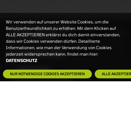
Wir verwenden auf unserer Website Cookies, um die
Benutzerfreundlichkeit zu erhöhen. Mit dem Klicken auf
HANDELSZEIT
MO-FR: 7:30-23 UHR
ALLE AKZEPTIEREN erklärst du dich damit einverstanden,
ZERTIFIKATE
8:00-22 UHR
dass wir Cookies verwenden dürfen. Detaillierte
Informationen, wie man der Verwendung von Cookies
BANKEINSTELLUNGEN
jederzeit widersprechen kann, findet man hier:
DATENSCHUTZ
HÄUFIG GESUCHT:
NUR NOTWENDIGE COOKIES AKZEPTIEREN
ALLE AKZEPTIE
ZERTIFIKATE-FINDER
FAQS
NEWSLETTER