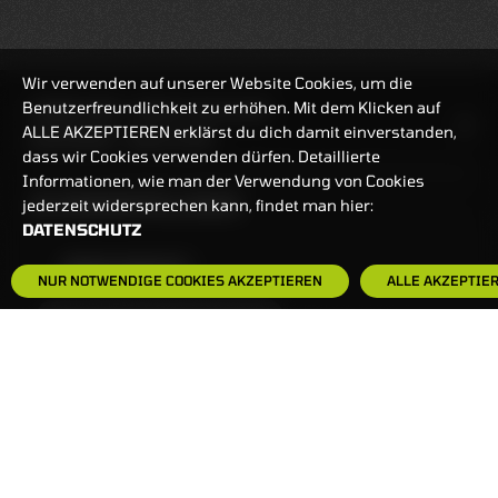
Wir verwenden auf unserer Website Cookies, um die
Benutzerfreundlichkeit zu erhöhen. Mit dem Klicken auf
HANDELSZEIT
MO-FR: 7:30-23 UHR
ALLE AKZEPTIEREN erklärst du dich damit einverstanden,
ZERTIFIKATE
8:00-22 UHR
dass wir Cookies verwenden dürfen. Detaillierte
Informationen, wie man der Verwendung von Cookies
BANKEINSTELLUNGEN
jederzeit widersprechen kann, findet man hier:
DATENSCHUTZ
HÄUFIG GESUCHT:
NUR NOTWENDIGE COOKIES AKZEPTIEREN
ALLE AKZEPTIE
ZERTIFIKATE-FINDER
FAQS
NEWSLETTER