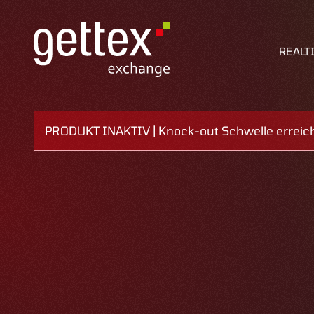
REALT
PRODUKT INAKTIV | Knock-out Schwelle errei