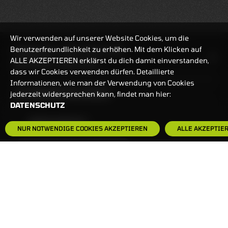
Wir verwenden auf unserer Website Cookies, um die
Benutzerfreundlichkeit zu erhöhen. Mit dem Klicken auf
HANDELSZEIT
MO-FR: 7:30-23 UHR
ALLE AKZEPTIEREN erklärst du dich damit einverstanden,
ZERTIFIKATE
8:00-22 UHR
dass wir Cookies verwenden dürfen. Detaillierte
Informationen, wie man der Verwendung von Cookies
BANKEINSTELLUNGEN
jederzeit widersprechen kann, findet man hier:
DATENSCHUTZ
HÄUFIG GESUCHT:
NUR NOTWENDIGE COOKIES AKZEPTIEREN
ALLE AKZEPTIE
ZERTIFIKATE-FINDER
FAQS
NEWSLETTER