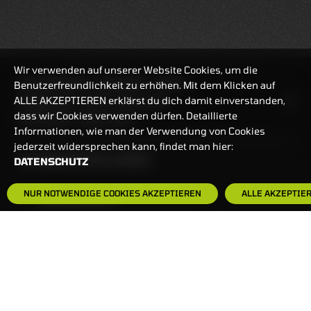
Wir verwenden auf unserer Website Cookies, um die
REALTIMEKURSE
06.08.2026
17:43:09
Benutzerfreundlichkeit zu erhöhen. Mit dem Klicken auf
ALLE AKZEPTIEREN erklärst du dich damit einverstanden,
HANDELSZEIT
MO-FR: 7:30-23 UHR
dass wir Cookies verwenden dürfen. Detaillierte
ZERTIFIKATE
8:00-22 UHR
Informationen, wie man der Verwendung von Cookies
jederzeit widersprechen kann, findet man hier:
BANKEINSTELLUNGEN
DATENSCHUTZ
NUR NOTWENDIGE COOKIES AKZEPTIEREN
ALLE AKZEPTIE
HÄUFIG GESUCHT:
ZERTIFIKATE-FINDER
FAQS
NEWSLETTER