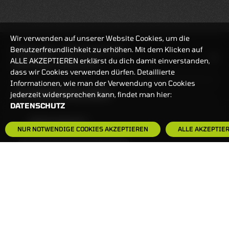
Wir verwenden auf unserer Website Cookies, um die
Benutzerfreundlichkeit zu erhöhen. Mit dem Klicken auf
HANDELSZEIT
MO-FR: 7:30-23 UHR
ALLE AKZEPTIEREN erklärst du dich damit einverstanden,
ZERTIFIKATE
8:00-22 UHR
dass wir Cookies verwenden dürfen. Detaillierte
Informationen, wie man der Verwendung von Cookies
BANKEINSTELLUNGEN
jederzeit widersprechen kann, findet man hier:
DATENSCHUTZ
HÄUFIG GESUCHT:
NUR NOTWENDIGE COOKIES AKZEPTIEREN
ALLE AKZEPTIE
ZERTIFIKATE-FINDER
FAQS
NEWSLETTER