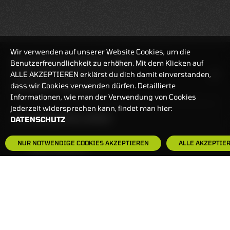
Wir verwenden auf unserer Website Cookies, um die
REALTIMEKURSE
10.08.2026
11:56:53
Benutzerfreundlichkeit zu erhöhen. Mit dem Klicken auf
ALLE AKZEPTIEREN erklärst du dich damit einverstanden,
HANDELSZEIT
MO-FR: 7:30-23 UHR
dass wir Cookies verwenden dürfen. Detaillierte
ZERTIFIKATE
8:00-22 UHR
Informationen, wie man der Verwendung von Cookies
jederzeit widersprechen kann, findet man hier:
BANKEINSTELLUNGEN
DATENSCHUTZ
NUR NOTWENDIGE COOKIES AKZEPTIEREN
ALLE AKZEPTIE
HÄUFIG GESUCHT:
ZERTIFIKATE-FINDER
FAQS
NEWSLETTER