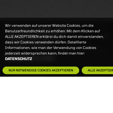
Wir verwenden auf unserer Website Cookies, um die
REALTIMEKURSE
06.08.2026
18:55:56
Benutzerfreundlichkeit zu erhöhen. Mit dem Klicken auf
ALLE AKZEPTIEREN erklärst du dich damit einverstanden,
HANDELSZEIT
MO-FR: 7:30-23 UHR
dass wir Cookies verwenden dürfen. Detaillierte
ZERTIFIKATE
8:00-22 UHR
Informationen, wie man der Verwendung von Cookies
jederzeit widersprechen kann, findet man hier:
BANKEINSTELLUNGEN
DATENSCHUTZ
NUR NOTWENDIGE COOKIES AKZEPTIEREN
ALLE AKZEPTIE
HÄUFIG GESUCHT:
ZERTIFIKATE-FINDER
FAQS
NEWSLETTER