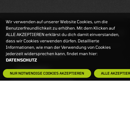
Wir verwenden auf unserer Website Cookies, um die
Benutzerfreundlichkeit zu erhöhen. Mit dem Klicken auf
HANDELSZEIT
MO-FR: 7:30-23 UHR
ALLE AKZEPTIEREN erklärst du dich damit einverstanden,
ZERTIFIKATE
8:00-22 UHR
dass wir Cookies verwenden dürfen. Detaillierte
Informationen, wie man der Verwendung von Cookies
BANKEINSTELLUNGEN
jederzeit widersprechen kann, findet man hier:
DATENSCHUTZ
HÄUFIG GESUCHT:
NUR NOTWENDIGE COOKIES AKZEPTIEREN
ALLE AKZEPTIE
ZERTIFIKATE-FINDER
FAQS
NEWSLETTER