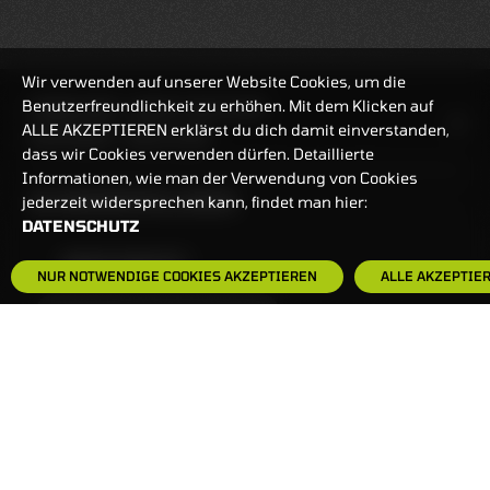
Wir verwenden auf unserer Website Cookies, um die
Benutzerfreundlichkeit zu erhöhen. Mit dem Klicken auf
HANDELSZEIT
MO-FR: 7:30-23 UHR
ALLE AKZEPTIEREN erklärst du dich damit einverstanden,
ZERTIFIKATE
8:00-22 UHR
dass wir Cookies verwenden dürfen. Detaillierte
Informationen, wie man der Verwendung von Cookies
BANKEINSTELLUNGEN
jederzeit widersprechen kann, findet man hier:
DATENSCHUTZ
HÄUFIG GESUCHT:
NUR NOTWENDIGE COOKIES AKZEPTIEREN
ALLE AKZEPTIE
ZERTIFIKATE-FINDER
FAQS
NEWSLETTER