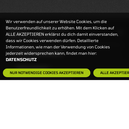
Wir verwenden auf unserer Website Cookies, um die
Benutzerfreundlichkeit zu erhöhen. Mit dem Klicken auf
HANDELSZEIT
MO-FR: 7:30-23 UHR
ALLE AKZEPTIEREN erklärst du dich damit einverstanden,
ZERTIFIKATE
8:00-22 UHR
dass wir Cookies verwenden dürfen. Detaillierte
Informationen, wie man der Verwendung von Cookies
BANKEINSTELLUNGEN
jederzeit widersprechen kann, findet man hier:
DATENSCHUTZ
HÄUFIG GESUCHT:
NUR NOTWENDIGE COOKIES AKZEPTIEREN
ALLE AKZEPTIE
ZERTIFIKATE-FINDER
FAQS
NEWSLETTER