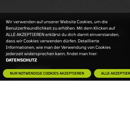
Wir verwenden auf unserer Website Cookies, um die
Benutzerfreundlichkeit zu erhöhen. Mit dem Klicken auf
HANDELSZEIT
MO-FR: 7:30-23 UHR
ALLE AKZEPTIEREN erklärst du dich damit einverstanden,
ZERTIFIKATE
8:00-22 UHR
dass wir Cookies verwenden dürfen. Detaillierte
Informationen, wie man der Verwendung von Cookies
BANKEINSTELLUNGEN
jederzeit widersprechen kann, findet man hier:
DATENSCHUTZ
HÄUFIG GESUCHT:
NUR NOTWENDIGE COOKIES AKZEPTIEREN
ALLE AKZEPTIE
ZERTIFIKATE-FINDER
FAQS
NEWSLETTER