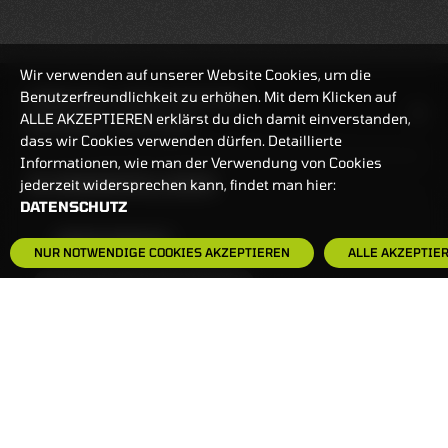
Wir verwenden auf unserer Website Cookies, um die
Benutzerfreundlichkeit zu erhöhen. Mit dem Klicken auf
HANDELSZEIT
MO-FR: 7:30-23 UHR
ALLE AKZEPTIEREN erklärst du dich damit einverstanden,
ZERTIFIKATE
8:00-22 UHR
dass wir Cookies verwenden dürfen. Detaillierte
Informationen, wie man der Verwendung von Cookies
BANKEINSTELLUNGEN
jederzeit widersprechen kann, findet man hier:
DATENSCHUTZ
HÄUFIG GESUCHT:
NUR NOTWENDIGE COOKIES AKZEPTIEREN
ALLE AKZEPTIE
ZERTIFIKATE-FINDER
FAQS
NEWSLETTER