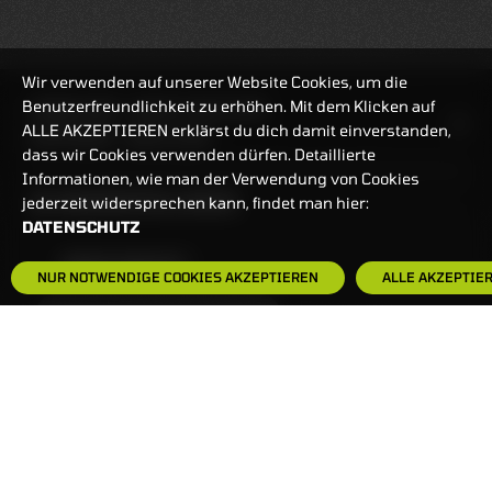
Wir verwenden auf unserer Website Cookies, um die
Benutzerfreundlichkeit zu erhöhen. Mit dem Klicken auf
HANDELSZEIT
MO-FR: 7:30-23 UHR
ALLE AKZEPTIEREN erklärst du dich damit einverstanden,
ZERTIFIKATE
8:00-22 UHR
dass wir Cookies verwenden dürfen. Detaillierte
Informationen, wie man der Verwendung von Cookies
BANKEINSTELLUNGEN
jederzeit widersprechen kann, findet man hier:
DATENSCHUTZ
HÄUFIG GESUCHT:
NUR NOTWENDIGE COOKIES AKZEPTIEREN
ALLE AKZEPTIE
ZERTIFIKATE-FINDER
FAQS
NEWSLETTER