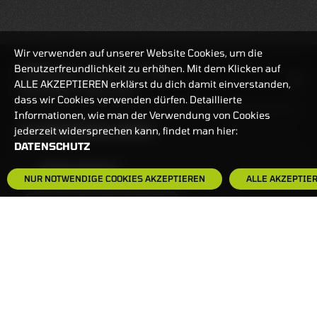
Wir verwenden auf unserer Website Cookies, um die
Benutzerfreundlichkeit zu erhöhen. Mit dem Klicken auf
HANDELSZEIT
MO-FR: 7:30-23 UHR
ALLE AKZEPTIEREN erklärst du dich damit einverstanden,
ZERTIFIKATE
8:00-22 UHR
dass wir Cookies verwenden dürfen. Detaillierte
Informationen, wie man der Verwendung von Cookies
BANKEINSTELLUNGEN
jederzeit widersprechen kann, findet man hier:
DATENSCHUTZ
HÄUFIG GESUCHT:
NUR NOTWENDIGE COOKIES AKZEPTIEREN
ALLE AKZEPTIE
ZERTIFIKATE-FINDER
FAQS
NEWSLETTER