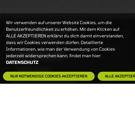
Wir verwenden auf unserer Website Cookies, um die
Benutzerfreundlichkeit zu erhöhen. Mit dem Klicken auf
HANDELSZEIT
MO-FR: 7:30-23 UHR
ALLE AKZEPTIEREN erklärst du dich damit einverstanden,
ZERTIFIKATE
8:00-22 UHR
dass wir Cookies verwenden dürfen. Detaillierte
Informationen, wie man der Verwendung von Cookies
BANKEINSTELLUNGEN
jederzeit widersprechen kann, findet man hier:
DATENSCHUTZ
HÄUFIG GESUCHT:
NUR NOTWENDIGE COOKIES AKZEPTIEREN
ALLE AKZEPTIE
ZERTIFIKATE-FINDER
FAQS
NEWSLETTER