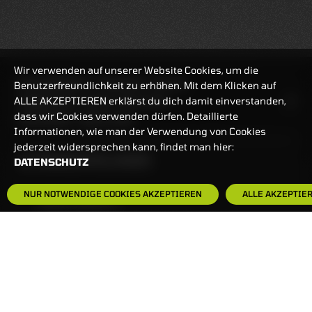
Wir verwenden auf unserer Website Cookies, um die
REALTIMEKURSE
07.08.2026
18:27:49
Benutzerfreundlichkeit zu erhöhen. Mit dem Klicken auf
ALLE AKZEPTIEREN erklärst du dich damit einverstanden,
HANDELSZEIT
MO-FR: 7:30-23 UHR
dass wir Cookies verwenden dürfen. Detaillierte
ZERTIFIKATE
8:00-22 UHR
Informationen, wie man der Verwendung von Cookies
jederzeit widersprechen kann, findet man hier:
BANKEINSTELLUNGEN
DATENSCHUTZ
NUR NOTWENDIGE COOKIES AKZEPTIEREN
ALLE AKZEPTIE
HÄUFIG GESUCHT:
ZERTIFIKATE-FINDER
FAQS
NEWSLETTER