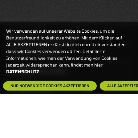
Wir verwenden auf unserer Website Cookies, um die
REALTIMEKURSE
07.08.2026
07:41:38
Benutzerfreundlichkeit zu erhöhen. Mit dem Klicken auf
ALLE AKZEPTIEREN erklärst du dich damit einverstanden,
HANDELSZEIT
MO-FR: 7:30-23 UHR
dass wir Cookies verwenden dürfen. Detaillierte
ZERTIFIKATE
8:00-22 UHR
Informationen, wie man der Verwendung von Cookies
jederzeit widersprechen kann, findet man hier:
BANKEINSTELLUNGEN
DATENSCHUTZ
NUR NOTWENDIGE COOKIES AKZEPTIEREN
ALLE AKZEPTIE
HÄUFIG GESUCHT:
ZERTIFIKATE-FINDER
FAQS
NEWSLETTER