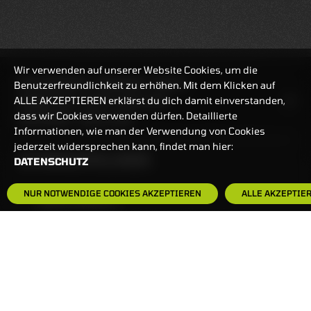
Wir verwenden auf unserer Website Cookies, um die
REALTIMEKURSE
06.08.2026
18:44:55
Benutzerfreundlichkeit zu erhöhen. Mit dem Klicken auf
ALLE AKZEPTIEREN erklärst du dich damit einverstanden,
HANDELSZEIT
MO-FR: 7:30-23 UHR
dass wir Cookies verwenden dürfen. Detaillierte
ZERTIFIKATE
8:00-22 UHR
Informationen, wie man der Verwendung von Cookies
jederzeit widersprechen kann, findet man hier:
BANKEINSTELLUNGEN
DATENSCHUTZ
NUR NOTWENDIGE COOKIES AKZEPTIEREN
ALLE AKZEPTIE
HÄUFIG GESUCHT:
ZERTIFIKATE-FINDER
FAQS
NEWSLETTER