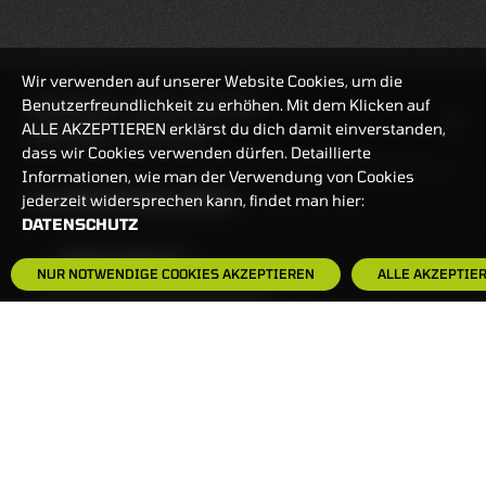
Wir verwenden auf unserer Website Cookies, um die
Benutzerfreundlichkeit zu erhöhen. Mit dem Klicken auf
HANDELSZEIT
MO-FR: 7:30-23 UHR
ALLE AKZEPTIEREN erklärst du dich damit einverstanden,
ZERTIFIKATE
8:00-22 UHR
dass wir Cookies verwenden dürfen. Detaillierte
Informationen, wie man der Verwendung von Cookies
BANKEINSTELLUNGEN
jederzeit widersprechen kann, findet man hier:
DATENSCHUTZ
HÄUFIG GESUCHT:
NUR NOTWENDIGE COOKIES AKZEPTIEREN
ALLE AKZEPTIE
ZERTIFIKATE-FINDER
FAQS
NEWSLETTER