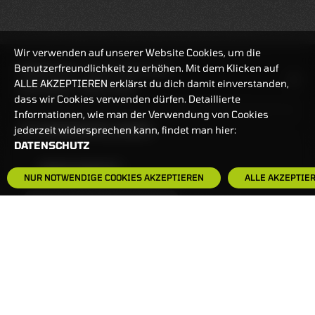
Wir verwenden auf unserer Website Cookies, um die
Benutzerfreundlichkeit zu erhöhen. Mit dem Klicken auf
HANDELSZEIT
MO-FR: 7:30-23 UHR
ALLE AKZEPTIEREN erklärst du dich damit einverstanden,
ZERTIFIKATE
8:00-22 UHR
dass wir Cookies verwenden dürfen. Detaillierte
Informationen, wie man der Verwendung von Cookies
BANKEINSTELLUNGEN
jederzeit widersprechen kann, findet man hier:
DATENSCHUTZ
HÄUFIG GESUCHT:
NUR NOTWENDIGE COOKIES AKZEPTIEREN
ALLE AKZEPTIE
ZERTIFIKATE-FINDER
FAQS
NEWSLETTER