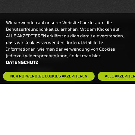
Wir verwenden auf unserer Website Cookies, um die
Benutzerfreundlichkeit zu erhöhen. Mit dem Klicken auf
HANDELSZEIT
MO-FR: 7:30-23 UHR
ALLE AKZEPTIEREN erklärst du dich damit einverstanden,
ZERTIFIKATE
8:00-22 UHR
dass wir Cookies verwenden dürfen. Detaillierte
Informationen, wie man der Verwendung von Cookies
BANKEINSTELLUNGEN
jederzeit widersprechen kann, findet man hier:
DATENSCHUTZ
HÄUFIG GESUCHT:
NUR NOTWENDIGE COOKIES AKZEPTIEREN
ALLE AKZEPTIE
ZERTIFIKATE-FINDER
FAQS
NEWSLETTER