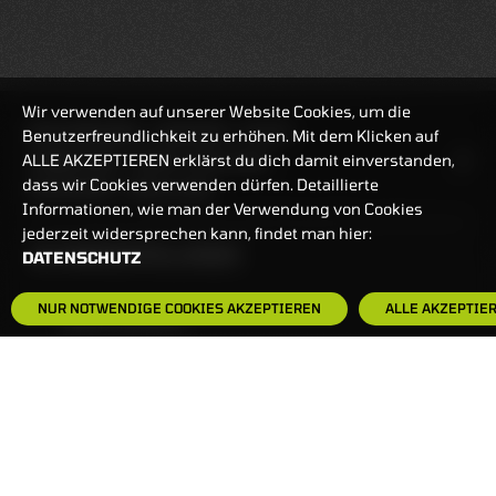
Wir verwenden auf unserer Website Cookies, um die
REALTIMEKURSE
10.08.2026
21:57:47
Benutzerfreundlichkeit zu erhöhen. Mit dem Klicken auf
ALLE AKZEPTIEREN erklärst du dich damit einverstanden,
HANDELSZEIT
MO-FR: 7:30-23 UHR
dass wir Cookies verwenden dürfen. Detaillierte
ZERTIFIKATE
8:00-22 UHR
Informationen, wie man der Verwendung von Cookies
jederzeit widersprechen kann, findet man hier:
BANKEINSTELLUNGEN
DATENSCHUTZ
NUR NOTWENDIGE COOKIES AKZEPTIEREN
ALLE AKZEPTIE
HÄUFIG GESUCHT:
ZERTIFIKATE-FINDER
FAQS
NEWSLETTER