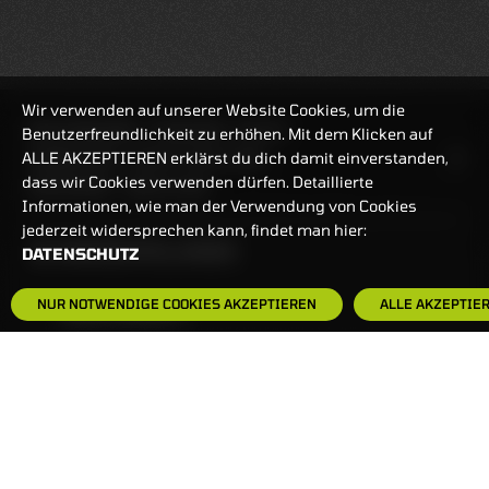
Wir verwenden auf unserer Website Cookies, um die
REALTIMEKURSE
07.08.2026
16:21:57
Benutzerfreundlichkeit zu erhöhen. Mit dem Klicken auf
ALLE AKZEPTIEREN erklärst du dich damit einverstanden,
HANDELSZEIT
MO-FR: 7:30-23 UHR
dass wir Cookies verwenden dürfen. Detaillierte
ZERTIFIKATE
8:00-22 UHR
Informationen, wie man der Verwendung von Cookies
jederzeit widersprechen kann, findet man hier:
BANKEINSTELLUNGEN
DATENSCHUTZ
NUR NOTWENDIGE COOKIES AKZEPTIEREN
ALLE AKZEPTIE
HÄUFIG GESUCHT:
ZERTIFIKATE-FINDER
FAQS
NEWSLETTER