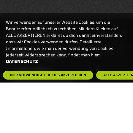
Wir verwenden auf unserer Website Cookies, um die
Benutzerfreundlichkeit zu erhöhen. Mit dem Klicken auf
HANDELSZEIT
MO-FR: 7:30-23 UHR
ALLE AKZEPTIEREN erklärst du dich damit einverstanden,
ZERTIFIKATE
8:00-22 UHR
dass wir Cookies verwenden dürfen. Detaillierte
Informationen, wie man der Verwendung von Cookies
BANKEINSTELLUNGEN
jederzeit widersprechen kann, findet man hier:
DATENSCHUTZ
HÄUFIG GESUCHT:
NUR NOTWENDIGE COOKIES AKZEPTIEREN
ALLE AKZEPTIE
ZERTIFIKATE-FINDER
FAQS
NEWSLETTER