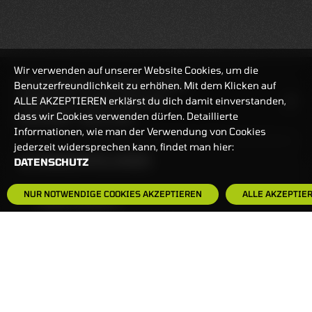
Wir verwenden auf unserer Website Cookies, um die
REALTIMEKURSE
07.08.2026
12:30:44
Benutzerfreundlichkeit zu erhöhen. Mit dem Klicken auf
ALLE AKZEPTIEREN erklärst du dich damit einverstanden,
HANDELSZEIT
MO-FR: 7:30-23 UHR
dass wir Cookies verwenden dürfen. Detaillierte
ZERTIFIKATE
8:00-22 UHR
Informationen, wie man der Verwendung von Cookies
jederzeit widersprechen kann, findet man hier:
BANKEINSTELLUNGEN
DATENSCHUTZ
NUR NOTWENDIGE COOKIES AKZEPTIEREN
ALLE AKZEPTIE
HÄUFIG GESUCHT:
ZERTIFIKATE-FINDER
FAQS
NEWSLETTER