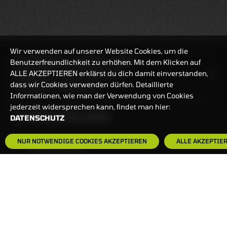
Wir verwenden auf unserer Website Cookies, um die
REALTIMEKURSE
06.08.2026
13:26:30
Benutzerfreundlichkeit zu erhöhen. Mit dem Klicken auf
ALLE AKZEPTIEREN erklärst du dich damit einverstanden,
HANDELSZEIT
MO-FR: 7:30-23 UHR
dass wir Cookies verwenden dürfen. Detaillierte
ZERTIFIKATE
8:00-22 UHR
Informationen, wie man der Verwendung von Cookies
jederzeit widersprechen kann, findet man hier:
BANKEINSTELLUNGEN
DATENSCHUTZ
NUR NOTWENDIGE COOKIES AKZEPTIEREN
ALLE AKZEPTIE
HÄUFIG GESUCHT:
ZERTIFIKATE-FINDER
FAQS
NEWSLETTER