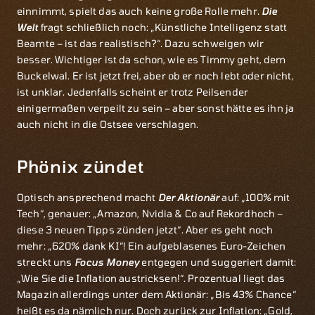
einnimmt, spielt das auch keine große Rolle mehr.
Die
Welt
fragt schließlich noch: „Künstliche Intelligenz statt
Beamte – ist das realistisch?“. Dazu schweigen wir
besser. Wichtiger ist da schon, wie es Timmy geht, dem
Buckelwal. Er ist jetzt frei, aber ob er noch lebt oder nicht,
ist unklar. Jedenfalls scheint er trotz Peilsender
einigermaßen verpeilt zu sein – aber sonst hätte es ihn ja
auch nicht in die Ostsee verschlagen.
Phönix zündet
Optisch ansprechend macht
Der Aktionär
auf: „100% mit
Tech“, genauer: „Amazon, Nvidia & Co auf Rekordhoch –
diese 3 neuen Tipps zünden jetzt“. Aber es geht noch
mehr: „620% dank KI“! Ein aufgeblasenes Euro-Zeichen
streckt uns
Focus Money
entgegen und suggeriert damit:
„Wie Sie die Inflation austricksen!“. Prozentual liegt das
Magazin allerdings unter dem Aktionär: „Bis 43% Chance“
heißt es da nämlich nur. Doch zurück zur Inflation: „Gold,