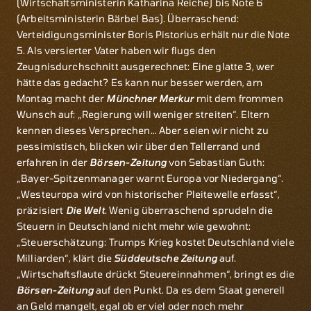
(Wirtschaftsministerin Katharina Reiche) bis Note 6
(Arbeitsministerin Bärbel Bas). Überraschend:
Verteidigungsminister Boris Pistorius erhält nur die Note
5. Als versierter Vater haben wir flugs den
Zeugnisdurchschnitt ausgerechnet: Eine glatte 3, wer
hätte das gedacht? Es kann nur besser werden, am
Montag macht der
Münchner Merkur
mit dem frommen
Wunsch auf: „Regierung will weniger streiten“. Eltern
kennen dieses Versprechen… Aber seien wir nicht zu
pessimistisch, blicken wir über den Tellerrand und
erfahren in der
Börsen-Zeitung
von Sebastian Guth:
„Bayer-Spitzenmanager warnt Europa vor Niedergang“.
„Westeuropa wird von historischer Pleitewelle erfasst“,
präzisiert
Die Welt
. Wenig überraschend sprudeln die
Steuern in Deutschland nicht mehr wie gewohnt:
„Steuerschätzung: Trumps Krieg kostet Deutschland viele
Milliarden“, klärt die
Süddeutsche Zeitung
auf.
„Wirtschaftsflaute drückt Steuereinnahmen“, bringt es die
Börsen-Zeitung
auf den Punkt. Da es dem Staat generell
an Geld mangelt, egal ob er viel oder noch mehr