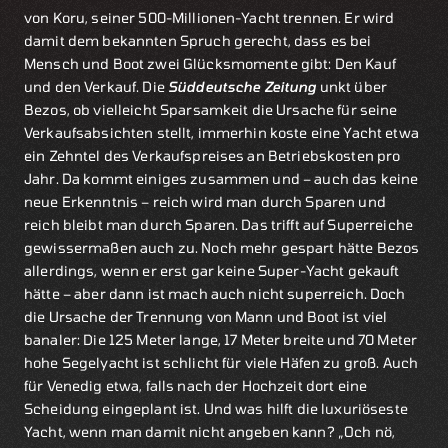
von Koru, seiner 500-Millionen-Yacht trennen. Er wird
damit dem bekannten Spruch gerecht, dass es bei
Mensch und Boot zwei Glücksmomente gibt: Den Kauf
und den Verkauf. Die
Süddeutsche Zeitung
unkt über
Bezos, ob vielleicht Sparsamkeit die Ursache für seine
Verkaufsabsichten stellt, immerhin koste eine Yacht etwa
ein Zehntel des Verkaufspreises an Betriebskosten pro
Jahr. Da kommt einiges zusammen und – auch das keine
neue Erkenntnis – reich wird man durch Sparen und
reich bleibt man durch Sparen. Das trifft auf Superreiche
gewissermaßen auch zu. Noch mehr gespart hätte Bezos
allerdings, wenn er erst gar keine Super-Yacht gekauft
hätte – aber dann ist mach auch nicht superreich. Doch
die Ursache der Trennung von Mann und Boot ist viel
banaler: Die 125 Meter lange, 17 Meter breite und 70 Meter
hohe Segelyacht ist schlicht für viele Häfen zu groß. Auch
für Venedig etwa, falls nach der Hochzeit dort eine
Scheidung eingeplant ist. Und was hilft die luxuriöseste
Yacht, wenn man damit nicht angeben kann? „Och nö,