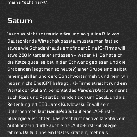
meine Yacht nervt“.
Saturn
Wenn es nicht so traurig wäre und so gut ins Bild von
Deutschlands Wirtschaft passte, müsste man fast so
etwas wie Schadenfreude empfinden: Eine KI-Firma will
etwa 250 Mitarbeiter entlassen – wegen KI. Da hat sich
die Katze quasi selbst in den Schwanz gebissen und die
Grabenden (sagt man so heute?) einer Grube sind selbst
hineingefallen und dero Sprichwörter mehr, und nein, wir
haben nicht ChatGPT befragt. „KI-Firma streicht rund ein
Viertel der Stellen“, berichtet das
Handelsblatt
und nennt
auch Ross und Reiter: Es handelt sich um DeepL und als
Reiter fungiert CEO Jarek Kutylowski. Er will sein
Unternehmen laut
Handelsblatt
auf eine „AI-First“-
Strategie ausrichten. Das erscheint nachvollziehbar, ein
Autokonzern dürfte auch eine „Auto-First“-Strategie
fahren. Da fällt uns ein letztes Zitat ein, mehr als