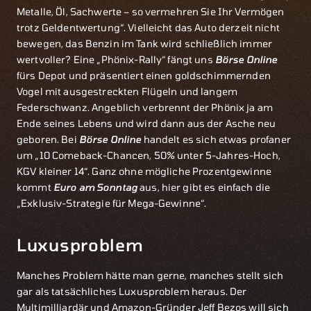
Metalle, Öl, Sachwerte – so vermehren Sie Ihr Vermögen
trotz Geldentwertung“. Vielleicht das Auto derzeit nicht
bewegen, das Benzin im Tank wird schließlich immer
wertvoller? Eine „Phönix-Rally“ fängt uns
Börse Online
fürs Depot und präsentiert einen goldschimmernden
Vogel mit ausgestreckten Flügeln und langem
Federschwanz. Angeblich verbrennt der Phönix ja am
Ende seines Lebens und wird dann aus der Asche neu
geboren. Bei
Börse Online
handelt es sich etwas profaner
um „10 Comeback-Chancen, 50% unter 5-Jahres-Hoch,
KGV kleiner 14“. Ganz ohne mögliche Prozentgewinne
kommt
Euro am Sonntag
aus, hier gibt es einfach die
„Exklusiv-Strategie für Mega-Gewinne“.
Luxusproblem
Manches Problem hätte man gerne, manches stellt sich
gar als tatsächliches Luxusproblem heraus. Der
Multimilliardär und Amazon-Gründer Jeff Bezos will sich