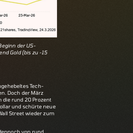
Beginn der US-
end Gold (bis zu -15
hgehebeltes Tech-
fen. Doch der März
h die rund 20 Prozent
Dollar und schürte neue
 Wall Street wieder zum
n dennoch von rund