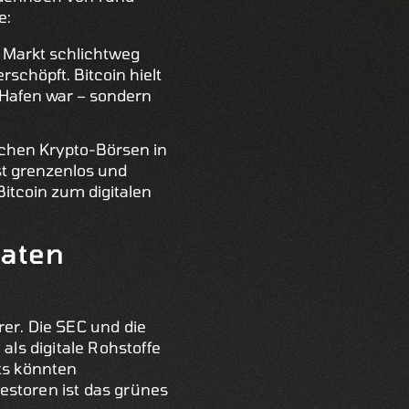
e:
 Markt schlichtweg
rschöpft. Bitcoin hielt
e Hafen war – sondern
schen Krypto-Börsen in
ist grenzenlos und
itcoin zum digitalen
Daten
rer. Die SEC und die
ls digitale Rohstoffe
ets könnten
vestoren ist das grünes