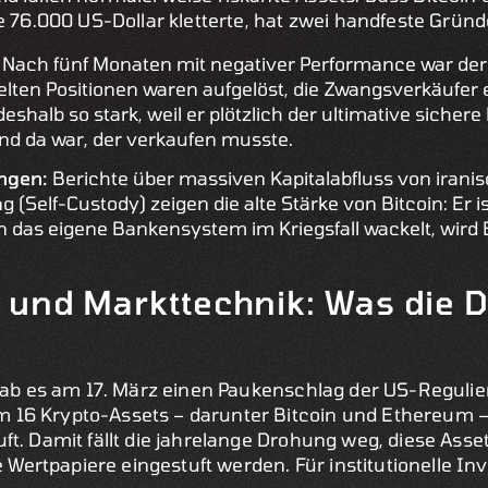
e 76.000 US-Dollar kletterte, hat zwei handfeste Gründ
:
Nach fünf Monaten mit negativer Performance war der
belten Positionen waren aufgelöst, die Zwangsverkäufer e
eshalb so stark, weil er plötzlich der ultimative sicher
d da war, der verkaufen musste.
ngen:
Berichte über massiven Kapitalabfluss von irani
g (Self-Custody) zeigen die alte Stärke von Bitcoin: Er 
 das eigene Bankensystem im Kriegsfall wackelt, wird B
 und Markttechnik: Was die 
 gab es am 17. März einen Paukenschlag der US-Regulie
6 Krypto-Assets – darunter Bitcoin und Ethereum – a
ft. Damit fällt die jahrelange Drohung weg, diese Ass
le Wertpapiere eingestuft werden. Für institutionelle In