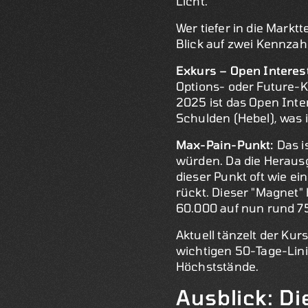
Licht.
Wer tiefer in die Marktt
Blick auf zwei Kennzah
Exkurs – Open Interes
Options- oder Future-Ko
2025 ist das Open Inte
Schulden (Hebel), was 
Max-Pain-Punkt:
Das i
würden. Da die Herausg
dieser Punkt oft wie e
rückt. Dieser "Magnet
60.000 auf nun rund 75
Aktuell tänzelt der Kur
wichtigen 50-Tage-Linie
Höchststände.
Ausblick: Di