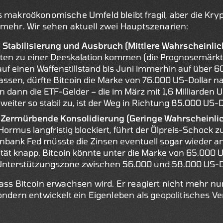
 makroökonomische Umfeld bleibt fragil, aber die Kryp
 mehr. Wir sehen aktuell zwei Hauptszenarien:
 Stabilisierung und Ausbruch (Mittlere Wahrscheinlic
sten zu einer Deeskalation kommen (die Prognosemärk
auf einen Waffenstillstand bis Juni immerhin auf über 6
assen, dürfte Bitcoin die Marke von 76.000 US-Dollar n
 dann die ETF-Gelder – die im März mit 1,6 Milliarden U
iter so stabil zu, ist der Weg in Richtung 85.000 US-Dol
 Zermürbende Konsolidierung (Geringe Wahrscheinlic
 Hormus langfristig blockiert, führt der Ölpreis-Schock 
tenbank Fed müsste die Zinsen eventuell sogar wieder 
dität knapp. Bitcoin könnte unter die Marke von 65.000
 Unterstützungszone zwischen 56.000 und 58.000 US-Do
ass Bitcoin erwachsen wird. Er reagiert nicht mehr nur 
ondern entwickelt ein Eigenleben als geopolitisches Ven