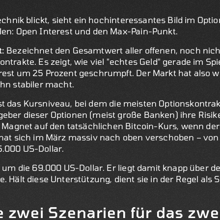
echnik blickt, sieht ein hochinteressantes Bild im Option
len: Open Interest und den Max-Pain-Punkt.
t:
Bezeichnet den Gesamtwert aller offenen, noch nic
ntrakte. Es zeigt, wie viel "echtes Geld" gerade im Spie
rest um 25 Prozent geschrumpft. Der Markt hat also w
ihn stabiler macht.
st das Kursniveau, bei dem die meisten Optionskontrak
eber dieser Optionen (meist große Banken) ihre Risike
in Magnet auf den tatsächlichen Bitcoin-Kurs, wenn de
" hat sich im März massiv nach oben verschoben – vo
.000 US-Dollar.
s um die 69.000 US-Dollar. Er liegt damit knapp über d
. Hält diese Unterstützung, dient sie in der Regel als 
e zwei Szenarien für das zwe