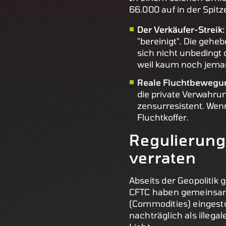
66.000 auf in der Spitz
Der Verkäufer-Streik
"bereinigt". Die gehe
sich nicht unbedingt d
weil kaum noch jeman
Reale Fluchtbewegu
die private Verwahrun
zensurresistent. Wenn
Fluchtkoffer.
Regulierung
verraten
Abseits der Geopolitik
CFTC haben gemeinsam 1
(Commodities) eingestu
nachträglich als illega