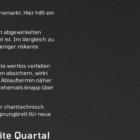
smarkt. Hier hilft ein
ht abgewickelten
l ist. Im Vergleich zu
eniger riskante
te wertlos verfallen
n absichern, wirkt
r Ablauftermin näher
n ehemals knapp über
er charttechnisch
Sprungbrett für neue
ite Quartal