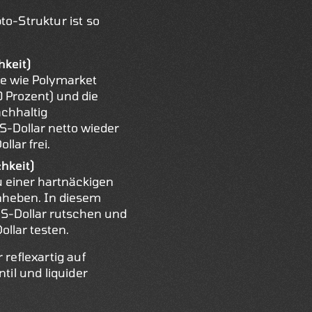
to-Struktur ist so
hkeit)
te wie Polymarket
0 Prozent) und die
achhaltig
S-Dollar netto wieder
lar frei.
hkeit)
zu einer hartnäckigen
anheben. In diesem
 US-Dollar rutschen und
llar testen.
reflexartig auf
til und liquider