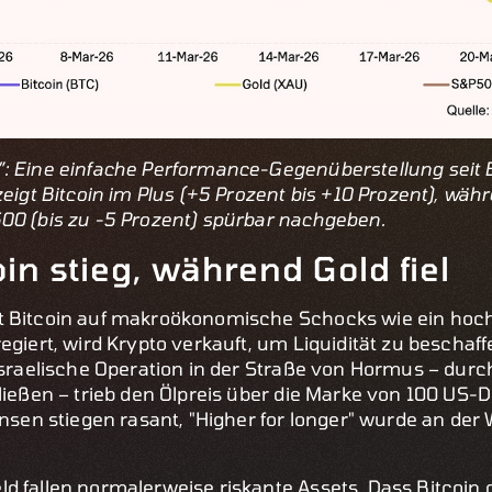
”: Eine einfache Performance-Gegenüberstellung seit 
zeigt Bitcoin im Plus (+5 Prozent bis +10 Prozent), währ
00 (bis zu -5 Prozent) spürbar nachgeben.
n stieg, während Gold fiel
t Bitcoin auf makroökonomische Schocks wie ein hoc
egiert, wird Krypto verkauft, um Liquidität zu beschaf
-israelische Operation in der Straße von Hormus – durc
fließen – trieb den Ölpreis über die Marke von 100 US-
insen stiegen rasant, "Higher for longer" wurde an der
d fallen normalerweise riskante Assets. Dass Bitcoi