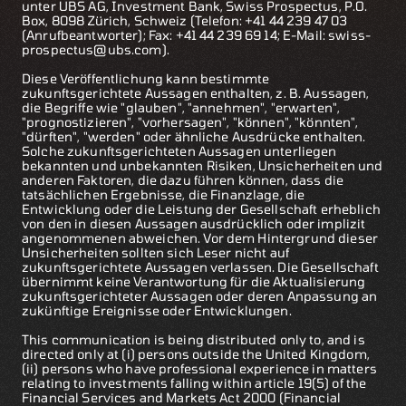
unter UBS AG, Investment Bank, Swiss Prospectus, P.O.
Box, 8098 Zürich, Schweiz (Telefon: +41 44 239 47 03
(Anrufbeantworter); Fax: +41 44 239 69 14; E-Mail:
swiss-
prospectus@ubs.com
).
Diese Veröffentlichung kann bestimmte
zukunftsgerichtete Aussagen enthalten, z. B. Aussagen,
die Begriffe wie "glauben", "annehmen", "erwarten",
"prognostizieren", "vorhersagen", "können", "könnten",
"dürften", "werden" oder ähnliche Ausdrücke enthalten.
Solche zukunftsgerichteten Aussagen unterliegen
bekannten und unbekannten Risiken, Unsicherheiten und
anderen Faktoren, die dazu führen können, dass die
tatsächlichen Ergebnisse, die Finanzlage, die
Entwicklung oder die Leistung der Gesellschaft erheblich
von den in diesen Aussagen ausdrücklich oder implizit
angenommenen abweichen. Vor dem Hintergrund dieser
Unsicherheiten sollten sich Leser nicht auf
zukunftsgerichtete Aussagen verlassen. Die Gesellschaft
übernimmt keine Verantwortung für die Aktualisierung
zukunftsgerichteter Aussagen oder deren Anpassung an
zukünftige Ereignisse oder Entwicklungen.
This communication is being distributed only to, and is
directed only at (i) persons outside the United Kingdom,
(ii) persons who have professional experience in matters
relating to investments falling within article 19(5) of the
Financial Services and Markets Act 2000 (Financial