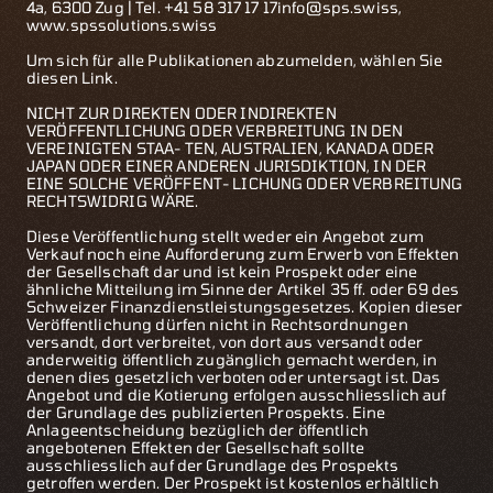
4a, 6300 Zug | Tel. +41 58 317 17 17
info@sps.swiss
,
www.spssolutions.swiss
Um sich für alle Publikationen abzumelden,
wählen Sie
diesen Link
.
NICHT ZUR DIREKTEN ODER INDIREKTEN
VERÖFFENTLICHUNG ODER VERBREITUNG IN DEN
VEREINIGTEN STAA- TEN, AUSTRALIEN, KANADA ODER
JAPAN ODER EINER ANDEREN JURISDIKTION, IN DER
EINE SOLCHE VERÖFFENT- LICHUNG ODER VERBREITUNG
RECHTSWIDRIG WÄRE.
Diese Veröffentlichung stellt weder ein Angebot zum
Verkauf noch eine Aufforderung zum Erwerb von Effekten
der Gesellschaft dar und ist kein Prospekt oder eine
ähnliche Mitteilung im Sinne der Artikel 35 ff. oder 69 des
Schweizer Finanzdienstleistungsgesetzes. Kopien dieser
Veröffentlichung dürfen nicht in Rechtsordnungen
versandt, dort verbreitet, von dort aus versandt oder
anderweitig öffentlich zugänglich gemacht werden, in
denen dies gesetzlich verboten oder untersagt ist. Das
Angebot und die Kotierung erfolgen ausschliesslich auf
der Grundlage des publizierten Prospekts. Eine
Anlageentscheidung bezüglich der öffentlich
angebotenen Effekten der Gesellschaft sollte
ausschliesslich auf der Grundlage des Prospekts
getroffen werden. Der Prospekt ist kostenlos erhältlich