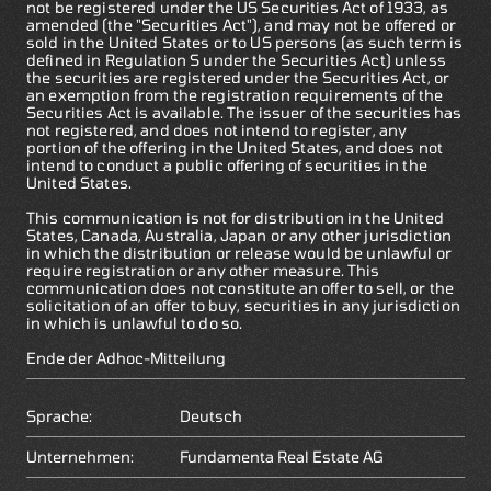
not be registered under the US Securities Act of 1933, as
amended (the "Securities Act"), and may not be offered or
sold in the United States or to US persons (as such term is
defined in Regulation S under the Securities Act) unless
the securities are registered under the Securities Act, or
an exemption from the registration requirements of the
Securities Act is available. The issuer of the securities has
not registered, and does not intend to register, any
portion of the offering in the United States, and does not
intend to conduct a public offering of securities in the
United States.
This communication is not for distribution in the United
States, Canada, Australia, Japan or any other jurisdiction
in which the distribution or release would be unlawful or
require registration or any other measure. This
communication does not constitute an offer to sell, or the
solicitation of an offer to buy, securities in any jurisdiction
in which is unlawful to do so.
Ende der Adhoc-Mitteilung
Sprache:
Deutsch
Unternehmen:
Fundamenta Real Estate AG