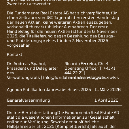
Zwecke zu verwenden.
Die Fundamenta Real Estate AG hat sich verpflichtet, für
einen Zeitraum von 180 Tagen ab dem ersten Handelstag
der neuen Aktien, keine weiteren Aktien auszugeben,
vorbehaltlich marktüblicher Ausnahmen. Der erste
Handelstag für die neuen Aktien ist für den 6. November
2025, die Titellieferung gegen Bezahlung des Bezugs-
und Platzierungspreises für den 7. November 2025
vorgesehen.
Kontakt
Dr. Andreas Spahni,
Ricardo Ferreira, Chief
Präsident und Delegierter
Operating Officer T: +41 41
des
444 22 21 |
Verwaltungsrats |
info@fundamentarealestate.ch
ricardo.ferreira@sps.swiss
Agenda Publikation Jahresabschluss 2025
11. März 2026
Generalversammlung
1. April 2026
Online-Berichterstattung
Die Fundamenta Real Estate AG
stellt die wesentlichen Informationen zur Gesellschaft
online zur Verfügung. Sowohl der ausführliche
Halbjahresbericht 2025 (Komplettbericht) als auch der