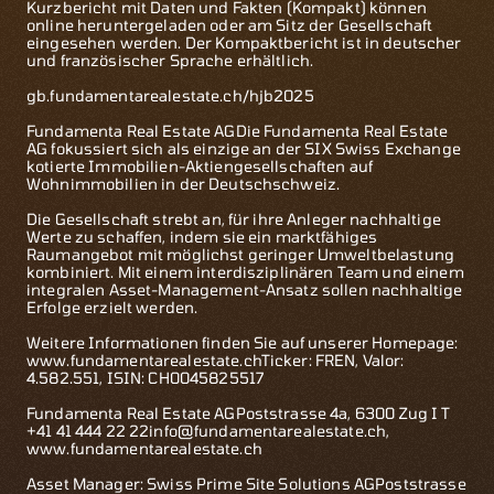
Kurzbericht mit Daten und Fakten (Kompakt) können
online heruntergeladen oder am Sitz der Gesellschaft
eingesehen werden. Der Kompaktbericht ist in deutscher
und französischer Sprache erhältlich.
gb.fundamentarealestate.ch/hjb2025
Fundamenta Real Estate AGDie Fundamenta Real Estate
AG fokussiert sich als einzige an der SIX Swiss Exchange
kotierte Immobilien-Aktiengesellschaften auf
Wohnimmobilien in der Deutschschweiz.
Die Gesellschaft strebt an, für ihre Anleger nachhaltige
Werte zu schaffen, indem sie ein marktfähiges
Raumangebot mit möglichst geringer Umweltbelastung
kombiniert. Mit einem interdisziplinären Team und einem
integralen Asset-Management-Ansatz sollen nachhaltige
Erfolge erzielt werden.
Weitere Informationen finden Sie auf unserer Homepage:
www.fundamentarealestate.ch
Ticker: FREN, Valor:
4.582.551, ISIN: CH0045825517
Fundamenta Real Estate AGPoststrasse 4a, 6300 Zug I T
+41 41 444 22 22
info@fundamentarealestate.ch
,
www.fundamentarealestate.ch
Asset Manager: Swiss Prime Site Solutions AGPoststrasse