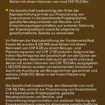
Aktien mit einem Volumen von rund CHF 70.0 Mio.
Die Gesellschaft beabsichtigt den Erlös der
Kapitalerhöhung primär zur Finanzierung von
Investitionen in die bestehende Projektpipeline,
gezielte Neuakquisitionen von Rendite- und
Entwicklungsliegenschaften, zur weiteren Stärkung
der Eigenkapitalbasis sowie für allgemeine
gesellschaftliche Zwecke zu verwenden
Im Rahmen der Kapitalerhöhung der Fundamenta Real
Estate AG wurden 4 119 748 neue Aktien mit einem
Nennwert von CHF 6.00 zu einem Bezugs- und
Platzierungspreis von CHF 17.00 platziert. Aufgrund der
hohen Nachfrage hat die Gesellschaft von der Option der
Erhöhung des Volumens Gebrauch gemacht und neue
Aktien mit einem Volumen von CHF 70.0 Mio. ausgegeben.
1
283
676 Aktien wurden von bestehenden Investoren
durch die Ausübung von Bezugsrechten gezeichnet und
weitere 2
836
072 Aktien in der freien Platzierung
platziert.
Die Gesellschaft beabsichtigt, den Nettoerlös von rund
CHF 66.7 Mio. primär zur Finanzierung von Investitionen
in die bestehende Projektpipeline, gezielte
Neuakquisitionen von Rendite- und
Entwicklungsliegenschaften, zur weiteren Stärkung der
Eigenkapitalbasis sowie für allgemeine gesellschaftliche