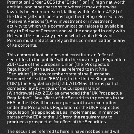
Promotion) Order 2005 (the "Order") or (iii) high net worth
entities, and other persons to whom it may otherwise
lawfully be communicated, falling within Article 49(2) of
the Order (all such persons together being referred to as
"Relevant Persons"). Any investment or investment
activity to which this communication relates is available
only to Relevant Persons and will be engaged in only with
Relevant Persons. Any person who is not a Relevant
Person must not act or rely on this communication or any
of its contents.
This communication does not constitute an "offer of
securities to the public" within the meaning of Regulation
2017/1129 of the European Union (the "Prospectus
Regulation") of the securities referred to in it (the
"Securities") in any member state of the European
Economic Area (the "EEA") or, in the United Kingdom
("UK"), the Regulation (EU) 2017/1129 as it forms part of
domestic law by virtue of the European Union
(Withdrawal) Act 2018, as amended (the "UK Prospectus
Regulation"). Any offers of the Securities to persons in the
EEA or the UK will be made pursuant to an exemption
under the Prospectus Regulation or the UK Prospectus
Regulation (as applicable), as implemented in member
states of the EEA or the UK, from the requirement to
produce a prospectus for offers of the Securities.
The securities referred to herein have not been and will