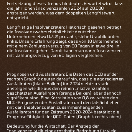
Fortsetzung dieses Trends hindeutet. Erwartet wird, dass
die jährlichen Insolvenzzahlen 2024 auf 20.000
ansteigen werden, was dem doppelten Langfristwert
entspricht.
Langfristige Insolvenzraten: Historisch gesehen beträgt
die Insolvenzwahrscheinlichkeit deutscher
Unternehmen etwa 0,71% pro Jahr, siehe Graphik unten
links. Unsere Erfahrung zeigt, dass von 10 Unternehmen
mit einem Zahlungsverzug von 90 Tagen in etwa drei in
die Insolvenz gehen. Damit kann man dann Insolvenzen
mit Zahlungsverzug von 90 Tagen vergleichen.
Prognosen und Ausfallraten: Die Daten des QCD auf der
rechten Graphik deuten darauf hin, dass die aggregierten
Ausfallraten (blaue Balken) für 2024 nicht so stark
ansteigen wie die aus den reinen Insolvenzzahlen
geschätzten Ausfallraten (orange Balken), aber dennoch
signifikant sind. Eine Korrelation von 0,8 zwischen den
QCD-Prognosen der Ausfallraten und den tatsächlichen
mit den Insolvenzdaten zusammenhängenden
Ausfallsraten für den Zeitraum 2020-2024 bestätigt die
Prognosefähigkeit der QCD-Daten (Graphik rechts oben).
Bedeutung für die Wirtschaft: Der Anstieg der
Insolvenzen stellt eine ernsthafte Bedrohung für viele