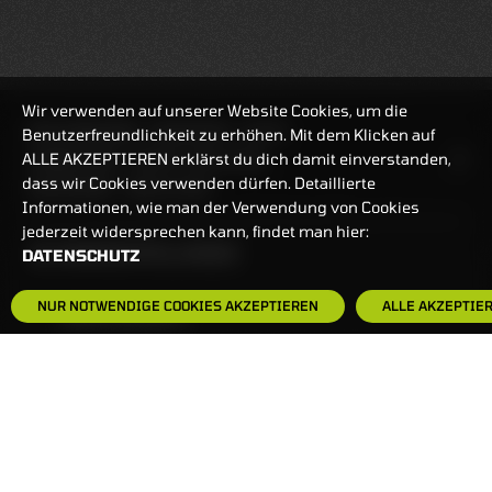
Wir verwenden auf unserer Website Cookies, um die
REALTIMEKURSE
06.08.2026
21:47:17
Benutzerfreundlichkeit zu erhöhen. Mit dem Klicken auf
ALLE AKZEPTIEREN erklärst du dich damit einverstanden,
HANDELSZEIT
MO-FR: 7:30-23 UHR
dass wir Cookies verwenden dürfen. Detaillierte
ZERTIFIKATE
8:00-22 UHR
Informationen, wie man der Verwendung von Cookies
jederzeit widersprechen kann, findet man hier:
BANKEINSTELLUNGEN
DATENSCHUTZ
NUR NOTWENDIGE COOKIES AKZEPTIEREN
ALLE AKZEPTIE
HÄUFIG GESUCHT:
ZERTIFIKATE-FINDER
FAQS
NEWSLETTER