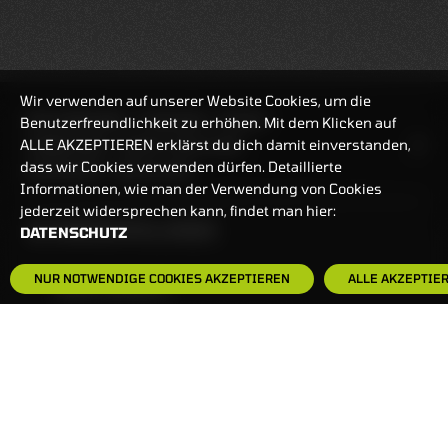
Wir verwenden auf unserer Website Cookies, um die
REALTIMEKURSE
07.08.2026
20:59:47
Benutzerfreundlichkeit zu erhöhen. Mit dem Klicken auf
ALLE AKZEPTIEREN erklärst du dich damit einverstanden,
HANDELSZEIT
MO-FR: 7:30-23 UHR
dass wir Cookies verwenden dürfen. Detaillierte
ZERTIFIKATE
8:00-22 UHR
Informationen, wie man der Verwendung von Cookies
jederzeit widersprechen kann, findet man hier:
BANKEINSTELLUNGEN
DATENSCHUTZ
NUR NOTWENDIGE COOKIES AKZEPTIEREN
ALLE AKZEPTIE
HÄUFIG GESUCHT:
ZERTIFIKATE-FINDER
FAQS
NEWSLETTER