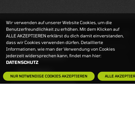
Wir verwenden auf unserer Website Cookies, um die
Benutzerfreundlichkeit zu erhöhen. Mit dem Klicken auf
HANDELSZEIT
MO-FR: 7:30-23 UHR
ALLE AKZEPTIEREN erklärst du dich damit einverstanden,
ZERTIFIKATE
8:00-22 UHR
dass wir Cookies verwenden dürfen. Detaillierte
Informationen, wie man der Verwendung von Cookies
BANKEINSTELLUNGEN
jederzeit widersprechen kann, findet man hier:
DATENSCHUTZ
HÄUFIG GESUCHT:
NUR NOTWENDIGE COOKIES AKZEPTIEREN
ALLE AKZEPTIE
ZERTIFIKATE-FINDER
FAQS
NEWSLETTER