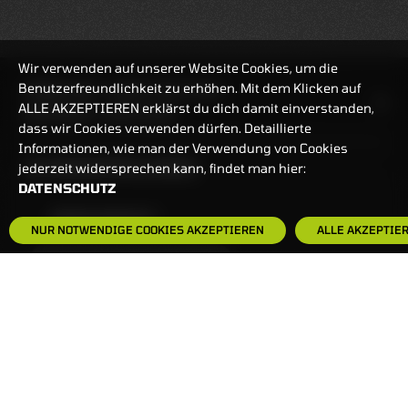
Wir verwenden auf unserer Website Cookies, um die
Benutzerfreundlichkeit zu erhöhen. Mit dem Klicken auf
HANDELSZEIT
MO-FR: 7:30-23 UHR
ALLE AKZEPTIEREN erklärst du dich damit einverstanden,
ZERTIFIKATE
8:00-22 UHR
dass wir Cookies verwenden dürfen. Detaillierte
Informationen, wie man der Verwendung von Cookies
BANKEINSTELLUNGEN
jederzeit widersprechen kann, findet man hier:
DATENSCHUTZ
HÄUFIG GESUCHT:
NUR NOTWENDIGE COOKIES AKZEPTIEREN
ALLE AKZEPTIE
ZERTIFIKATE-FINDER
FAQS
NEWSLETTER