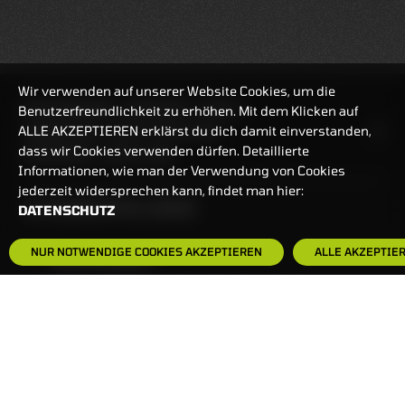
Wir verwenden auf unserer Website Cookies, um die
REALTIMEKURSE
06.08.2026
15:00:21
Benutzerfreundlichkeit zu erhöhen. Mit dem Klicken auf
ALLE AKZEPTIEREN erklärst du dich damit einverstanden,
HANDELSZEIT
MO-FR: 7:30-23 UHR
dass wir Cookies verwenden dürfen. Detaillierte
ZERTIFIKATE
8:00-22 UHR
Informationen, wie man der Verwendung von Cookies
jederzeit widersprechen kann, findet man hier:
BANKEINSTELLUNGEN
DATENSCHUTZ
NUR NOTWENDIGE COOKIES AKZEPTIEREN
ALLE AKZEPTIE
HÄUFIG GESUCHT:
ZERTIFIKATE-FINDER
FAQS
NEWSLETTER