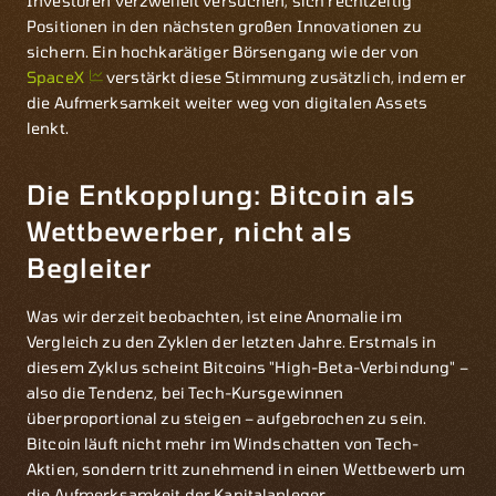
Investoren verzweifelt versuchen, sich rechtzeitig
Positionen in den nächsten großen Innovationen zu
sichern. Ein hochkarätiger Börsengang wie der von
SpaceX
verstärkt diese Stimmung zusätzlich, indem er
die Aufmerksamkeit weiter weg von digitalen Assets
lenkt.
Die Entkopplung: Bitcoin als
Wettbewerber, nicht als
Begleiter
Was wir derzeit beobachten, ist eine Anomalie im
Vergleich zu den Zyklen der letzten Jahre. Erstmals in
diesem Zyklus scheint Bitcoins "High-Beta-Verbindung" –
also die Tendenz, bei Tech-Kursgewinnen
überproportional zu steigen – aufgebrochen zu sein.
Bitcoin läuft nicht mehr im Windschatten von Tech-
Aktien, sondern tritt zunehmend in einen Wettbewerb um
die Aufmerksamkeit der Kapitalanleger.