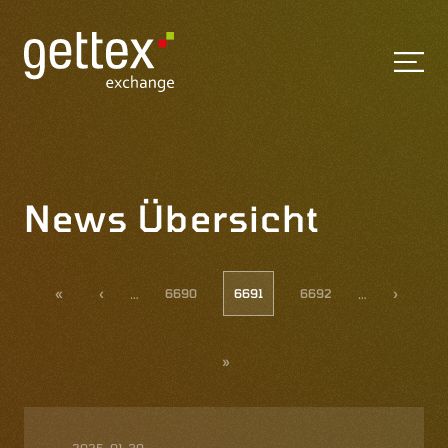
News Übersicht
…
…
«
‹
6690
6691
6692
›
»