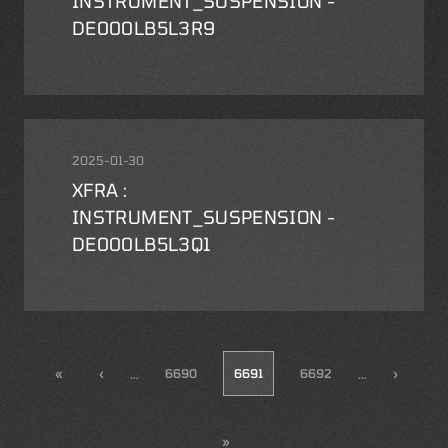
INSTRUMENT_SUSPENSION -
DE000LB5L3R9
2025-01-30
XFRA :
INSTRUMENT_SUSPENSION -
DE000LB5L3Q1
…
…
«
‹
6690
6691
6692
›
»