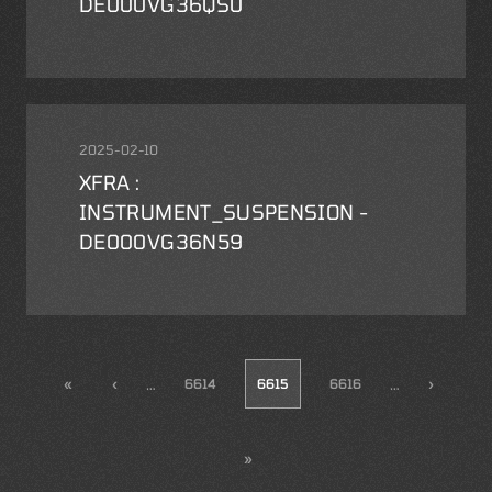
DE000VG36QS0
2025-02-10
XFRA :
INSTRUMENT_SUSPENSION -
DE000VG36N59
…
…
«
‹
6614
6615
6616
›
»