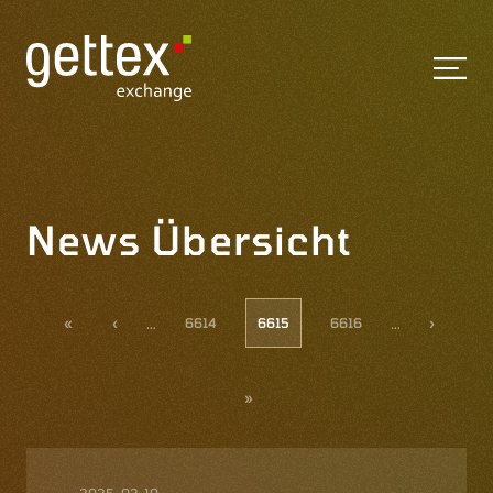
News Übersicht
…
…
«
‹
6614
6615
6616
›
»