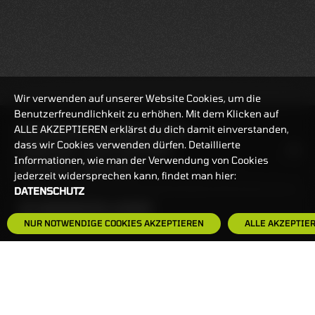
Wir verwenden auf unserer Website Cookies, um die
Benutzerfreundlichkeit zu erhöhen. Mit dem Klicken auf
ALLE AKZEPTIEREN erklärst du dich damit einverstanden,
REALTIMEKURSE
07.08.2026
12:53:43
dass wir Cookies verwenden dürfen. Detaillierte
HANDELSZEIT
MO-FR: 7:30-23 UHR
Informationen, wie man der Verwendung von Cookies
ZERTIFIKATE
8:00-22 UHR
jederzeit widersprechen kann, findet man hier:
DATENSCHUTZ
BANKEINSTELLUNGEN
NUR NOTWENDIGE COOKIES AKZEPTIEREN
ALLE AKZEPTIE
HÄUFIG GESUCHT:
ZERTIFIKATE-FINDER