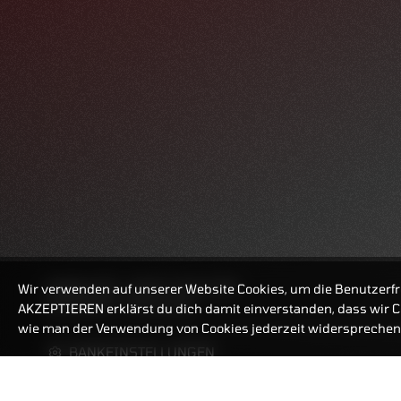
HANDELSZEIT
MO-FR: 7:30-23 UHR
Wir verwenden auf unserer Website Cookies, um die Benutzerfr
ZERTIFIKATE
8:00-22 UHR
AKZEPTIEREN erklärst du dich damit einverstanden, dass wir Co
wie man der Verwendung von Cookies jederzeit widersprechen 
BANKEINSTELLUNGEN
ZERTIFIKATE-FINDER
FAQ
HÄUFIG GESUCHT: