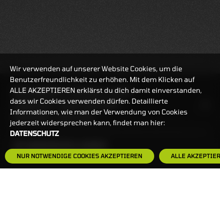
Wir verwenden auf unserer Website Cookies, um die
Benutzerfreundlichkeit zu erhöhen. Mit dem Klicken auf
ALLE AKZEPTIEREN erklärst du dich damit einverstanden,
REALTIMEKURSE
07.08.2026
15:29:54
dass wir Cookies verwenden dürfen. Detaillierte
HANDELSZEIT
MO-FR: 7:30-23 UHR
Informationen, wie man der Verwendung von Cookies
ZERTIFIKATE
8:00-22 UHR
jederzeit widersprechen kann, findet man hier:
DATENSCHUTZ
BANKEINSTELLUNGEN
NUR NOTWENDIGE COOKIES AKZEPTIEREN
ALLE AKZEPTIE
HÄUFIG GESUCHT:
ZERTIFIKATE-FINDER