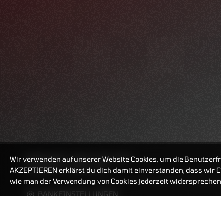
HANDELSZEIT
MO-FR: 7:30-23 UHR
Wir verwenden auf unserer Website Cookies, um die Benutzerfr
ZERTIFIKATE
8:00-22 UHR
AKZEPTIEREN erklärst du dich damit einverstanden, dass wir Co
wie man der Verwendung von Cookies jederzeit widersprechen 
BANKEINSTELLUNGEN
ZERTIFIKATE-FINDER
FAQ
HÄUFIG GESUCHT: